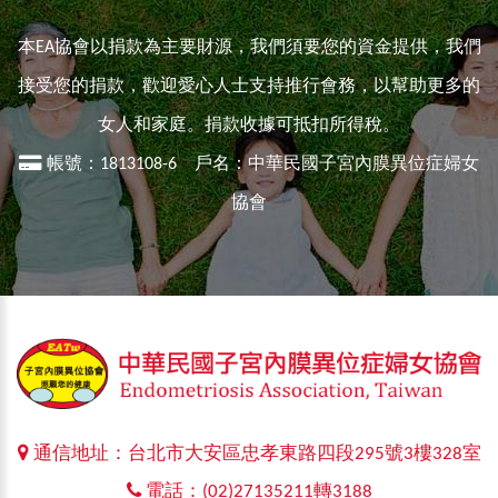
本EA協會以捐款為主要財源，我們須要您的資金提供，我們
接受您的捐款，歡迎愛心人士支持推行會務，以幫助更多的
女人和家庭。捐款收據可抵扣所得稅。
帳號：1813108-6 戶名：中華民國子宮內膜異位症婦女
協會
通信地址：台北市大安區忠孝東路四段295號3樓328室
電話：(02)27135211轉3188