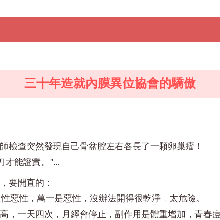
三十年造就內膜異位協會的驕傲
，看醫師檢查突然發現自己骨盆腔左右各長了一顆卵巢瘤！
刀才能證實。”…
腹，要開直的：
是良性惡性，萬一是惡性，沒辦法開得很乾淨，太危險。
療得高，一天四次，月經會停止，副作用是體重增加，青春