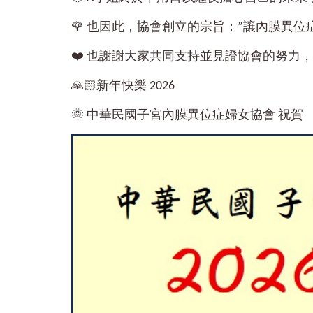
🌹 也因此，協會創立的宗旨：”讓內膜異
❤️ 也謝謝大家共同支持並見證協會的努力
🙏🏻新年快樂 2026
🌞 中華民國子宮內膜異位症婦女協會 祝賀