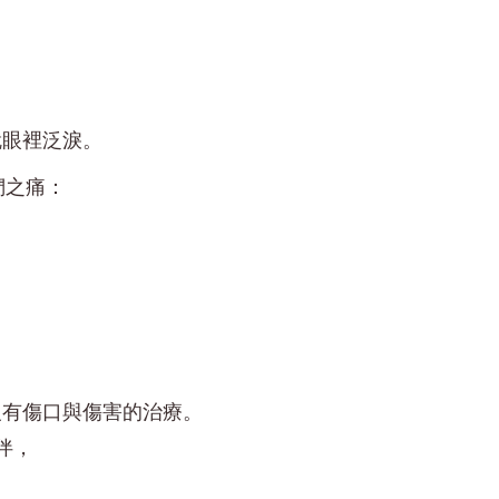
就眼裡泛淚。
們之痛：
沒有傷口與傷害的治療。
伴，