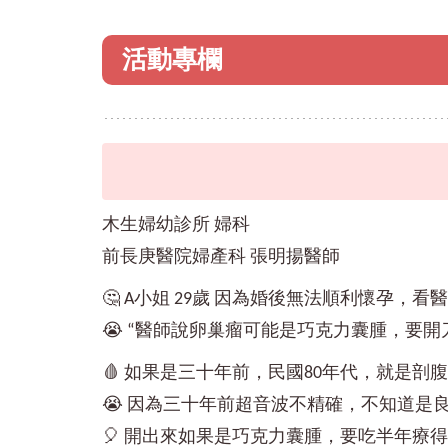
活動專欄
木生婦幼診所 婦科
前長庚醫院婦產科 張明揚醫師
🤔 A小姐 29歲 因為婚後無法順利懷孕
😭 “醫師說卵巢瘤可能是巧克力囊腫，要開
🩸 如果是三十年前，民國80年代，就是剖
😭 因為三十年前超音波不精確，不知道
🎈 開出來如果是巧克力囊腫，要吃半年