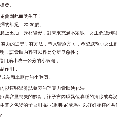
會復發。
女協會因此而誕生了！
的年紀：20-30歲。
刀，臉上出油，身材變形，對未來充滿不定數。女生們聽到
AN)非常努力的追尋所有方法，帶入醫療方向，希望減輕小女生
發明，讓囊腫內容可以容易分辨良惡性；
的傷口縮小成一公分的小裂縫；
的副作用，
症成為簡單應付的小毛病。
世界內視鏡醫學雜誌發表的巧克力囊腫硬化法，
造成卵巢容量喪失的缺點，讓子宮內膜異位囊腫的消除成為
女生聞之色變的子宮肌腺症(腺肌症)成為可以好好並存的共
了。