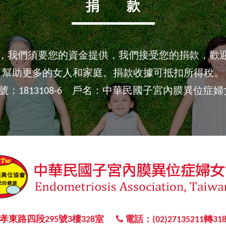
捐 款
源，我們須要您的資金提供，我們接受您的捐款，歡
幫助更多的女人和家庭。捐款收據可抵扣所得稅。
號：1813108-6 戶名：中華民國子宮內膜異位症
路四段295號3樓328室
電話：(02)27135211轉318