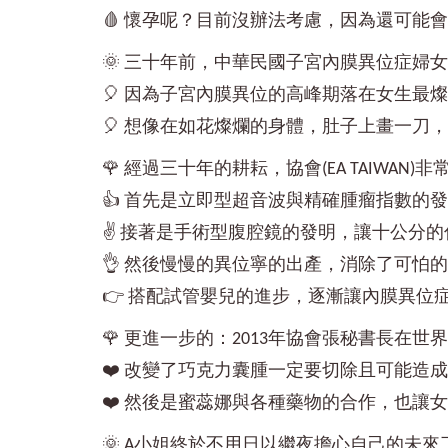
🩸 懷孕呢？目前沒辦法考慮，因為還可能
🌞 三十年前，中華民國子宮內膜異位症婦
🎈 因為子宮內膜異位的高峰期落在女生最燦爛
🎈 想像在如花燦爛的身體，肚子上畫一
🌹 經過三十年的耕耘，協會(EA TAIW
👍 首先是立即型超音波與精確腫瘤指數的
✌️ 接著是手術型腹腔鏡的發明，讓十公分
👌 然後慢慢的異位寧的出產，消除了可怕
👉 搭配試管嬰兒的進步，逐漸讓內膜異位
🌹 更進一步的：2013年協會張秘書長在
❤️ 改變了巧克力囊腫一定要切除且可能
❤️ 然後是蜜蕊娜與各種藥物的合作，也讓
🌞 A小姐終於不用日以繼夜擔心自己的未來