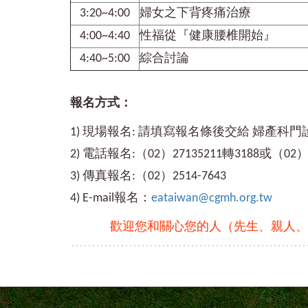
3:20~4:00
婦女之下背疼痛治療
4:00~4:40
性福從『健康腰椎開始』
4:40~5:00
綜合討論
報名方式：
1) 現場報名: 請填寫報名條後交給 婦產科門
2) 電話報名:（02）27135211轉3188或（02）2
3) 傳真報名:（02）2514-7643
4) E-mail報名：
eataiwan@cgmh.org.tw
歡迎您和關心您的人（先生、親人、