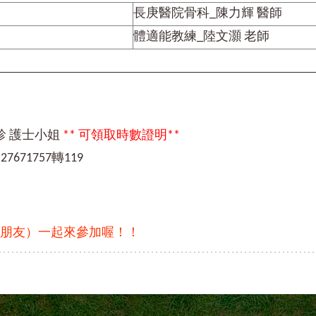
長庚醫院骨科_陳力輝 醫師
體適能教練_陸文灝 老師
診 護士小姐
** 可領取時數證明**
7671757轉119
朋友）一起來參加喔！！