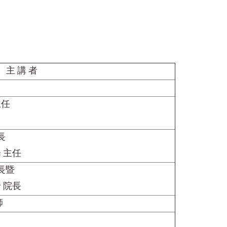
主 講 者
主任
長
 主任
長暨
 院長
師