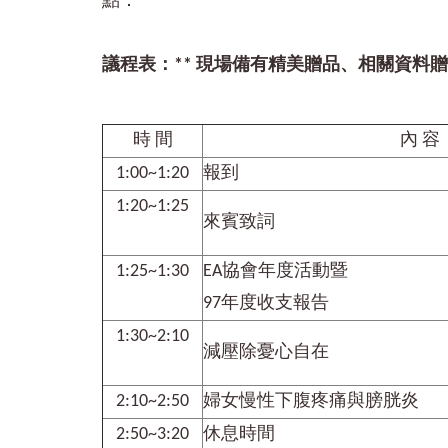
點：
議程表：** 現場備有精美贈品、相關資料贈
時 間
內 容
1:00~1:20
報到
1:20~1:25
來賓致詞
1:25~1:30
EA協會年度活動暨
97年度收支報告
1:30~2:10
減壓除憂心自在
2:10~2:50
婦女慢性下腹疼痛與膀胱炎
2:50~3:20
休息時間