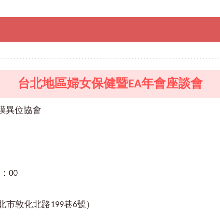
台北地區婦女保健暨EA年會座談會
膜異位協會
：00
市敦化北路199巷6號）