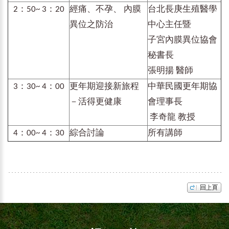
2：50~ 3：20
經痛、不孕、 內膜
台北長庚生殖醫學
異位之防治
中心主任暨
子宮內膜異位協會
秘書長
張明揚 醫師
3：30~ 4：00
更年期迎接新旅程
中華民國更年期協
－活得更健康
會理事長
李奇龍 教授
4：00~ 4：30
綜合討論
所有講師