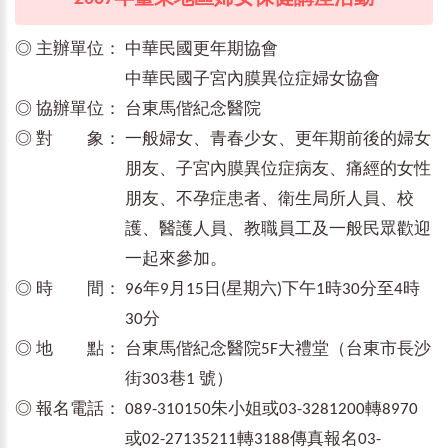
◎ 主辦單位：
中華民國更年期協會
中華民國子宮內膜異位症婦女協會
◎ 協辦單位：
台東馬偕紀念醫院
◎ 對 象：
一般婦女、青春少女、更年期前後的婦女
朋友、子宮內膜異位症病友、痛經的女性
朋友、不孕症患者、衛生局所人員、校
護、醫護人員、教職員工及一般民眾歡迎
一起來參加。
◎ 時 間：
96年9月15日(星期六)下午1時30分至4時
30分
◎ 地 點：
台東馬偕紀念醫院5F大禮堂（台東市長沙
街303巷1 號）
◎ 報名電話：
089-310150朱小姐或03-3281200轉8970
或02-27135211轉3188傳真報名03-