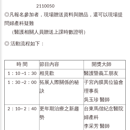
2110050
◎凡報名參加者，現場贈送資料與贈品，還可以現場提
問婦產科疑難
（醫護相關人員贈送上課時數證明）
◎ 活動流程如下：
時 間
節目內容
開獎大師
1：10 ~1：30
相見歡
醫護暨義工朋友
1：30 ~2：00
拓展人際關係的秘
子宮內膜異位協會
訣
理事長
吳玉珍 醫師
2：10~ 2：40
更年期治療之新趨
台東馬偕紀念醫院
勢
婦產科
李采芳 醫師