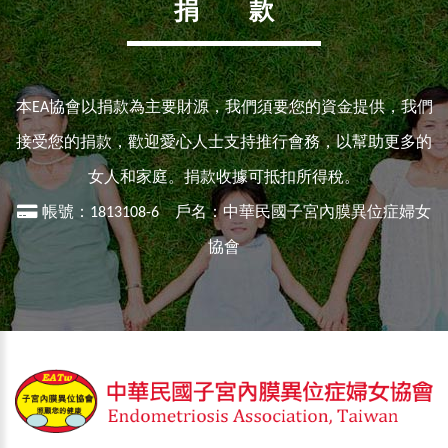
捐 款
本EA協會以捐款為主要財源，我們須要您的資金提供，我們
接受您的捐款，歡迎愛心人士支持推行會務，以幫助更多的
女人和家庭。捐款收據可抵扣所得稅。
帳號：1813108-6 戶名：中華民國子宮內膜異位症婦女
協會