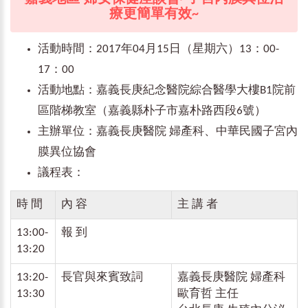
療更簡單有效~
活動時間：2017年04月15日（星期六）13：00-
17：00
活動地點：嘉義長庚紀念醫院綜合醫學大樓B1院前
區階梯教室（嘉義縣朴子市嘉朴路西段6號）
主辦單位：嘉義長庚醫院 婦產科、中華民國子宮內
膜異位協會
議程表：
時 間
內 容
主 講 者
13:00-
報 到
13:20
13:20-
長官與來賓致詞
嘉義長庚醫院 婦產科
13:30
歐育哲 主任