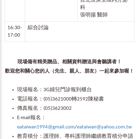
台北長庚生殖內分泌
科
張明揚 醫師
16:30-
綜合討論
17:00
現場備有精美贈品、相關資料贈送與會聽講者！
歡迎您和關心您的人（先生、親人、朋友）一起來參加喔！
現場報名：3G婦兒門診報到櫃台
電話報名：(05)3621000轉2592陳秘書
傳真報名：(05)3623002
E-mail報名：
eataiwan1994@gmail.com
/
eataiwan@yahoo.com.tw
教育積分：護理師、專科護理師繼續教育積分申請