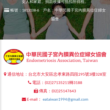
女人和家庭。捐款收據可抵扣所得稅。
帳號：1813108-6 戶名：中華民國子宮內膜異位症婦女
協會
通信地址：台北市大安區忠孝東路四段295號3樓328室
電話：(02)27135211轉3188
傳真：(02)25147643
E-mail：
eataiwan1994@gmail.com