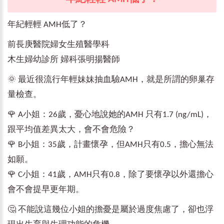
年紀輕輕 AMH低了？
前長庚醫院婦女生殖醫學科
木生婦幼診所 婦科張明揚醫師
🌞 最近很流行年輕妹妹抽血驗AMH，就是所謂的卵巢存
量檢查。
🌹 A小姐：26歲，憂心地說她的AMH 只有1.7 (ng/mL)，
跟平均值差異太大，會不會危險？
🌹 B小姐：35歲，計畫懷孕，但AMH只有0.5，擔心無法
如願。
🌹 C小姐：41歲，AMH只有0.8，除了要懷孕以外還擔心
會不會提早更年期。
🤔 不能說這幾位小姐的擔憂是屬於過度焦慮了，卻也浮