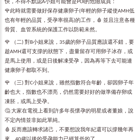
快，不得不默認A小姐可能會是POI的危險成員：
🌹此時就需要做好保存健康卵子(年輕的卵子縱使AMH低
也有年輕的品質，受孕率很高)的工作，🩸 並且注意各種
骨質、血管系統的保護工作以防範未然。
🌹 （二) 對B小姐來說，35歲的卵子品質應該還不錯，要
趁AMH還可支撐的狀態下，盡量留存可用卵子冰存，或
是馬上使用，或是日後解凍受孕，因為再等下去可能連
健康卵子都取不到。
🌹 （三) 對C小姐來說，雖然指數符合年齡，卻因卵子年
齡也大，指數也不漂亮，仍然需要好好的做準備存卵或
凍胚，或馬上受孕。
🤔 大家在電視上看到許多年長懷孕的明星或者董娘，說
不定內情並非如此單純。
🩸 反而應該轉求諸己，不要想說我年紀還可以撐幾年再
來，40歲以後的受孕能力已經算低的了。