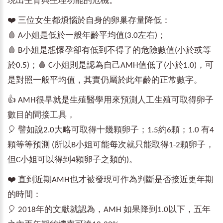
現出生育與生理功能的危機。
❤️ 三位女生都煩惱於自身的卵巢存量降低：
🩸 A小姐是低於一般年齡平均值(3.0左右)；
🩸 B小姐是想懷孕卻有低到不得了的危險數值(小於或等
於0.5)；🩸 C小姐則是認為自己AMH值低了(小於1.0)，可
是對照一般平均值，其實仍屬於此年齡的正常數字。
👍 AMH很早就是生殖醫學用來預測人工生殖可取得卵子
數目的間接工具，
🎈 譬如說2.0大略可取得十幾顆卵子；1.5約6顆；1.0 有4
顆等等預測 (所以B小姐可能每次就只能取得1-2顆卵子，
但C小姐可以得到4顆卵子之類的)。
❤️ 直到近期AMH也才被發現可作為判斷是否接近更年期
的時間：
🎈 2018年的文獻就認為，AMH 如果降到1.0以下，五年