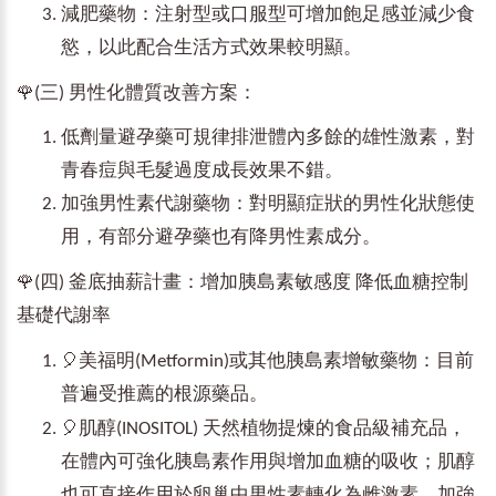
減肥藥物：注射型或口服型可增加飽足感並減少食
慾，以此配合生活方式效果較明顯。
🌹
(三) 男性化體質改善方案：
低劑量避孕藥可規律排泄體內多餘的雄性激素，對
青春痘與毛髮過度成長效果不錯。
加強男性素代謝藥物：對明顯症狀的男性化狀態使
用，有部分避孕藥也有降男性素成分。
🌹
(四) 釜底抽薪計畫：增加胰島素敏感度 降低血糖控制
基礎代謝率
🎈
美福明(Metformin)或其他胰島素增敏藥物：目前
普遍受推薦的根源藥品。
🎈
肌醇(INOSITOL) 天然植物提煉的食品級補充品，
在體內可強化胰島素作用與增加血糖的吸收；肌醇
也可直接作用於卵巢中男性素轉化為雌激素，加強