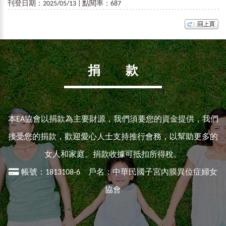
刊登日期：2025/05/13 | 點閱率：687
捐 款
本EA協會以捐款為主要財源，我們須要您的資金提供，我們
接受您的捐款，歡迎愛心人士支持推行會務，以幫助更多的
女人和家庭。捐款收據可抵扣所得稅。
帳號：1813108-6 戶名：中華民國子宮內膜異位症婦女
協會