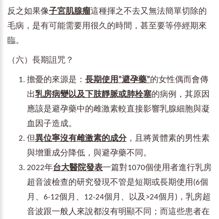
反之如果像
子宮肌腺瘤
這種揮之不去又無法簡單切除的
毛病，是有可能需要用很久的時間，甚至要等停經期來
臨。
（六）長期詛咒？
擔憂的來源是：
長期使用”避孕藥”
的女性偶而會傳
出
乳房病變以及下肢靜脈或肺栓塞
的病例，其原因
應該是避孕藥中的雌激素較直接影響乳腺細胞與凝
血因子造成。
但
異位寧沒有雌激素的成分
，且將黃體素的男性素
與增重成分降低，與避孕藥不同。
2022年
台大醫院發表
一篇對1070個使用者進行乳房
超音波檢查的研究發現不管是短期或長期使用(6個
月、6-12個月、12-24個月、以及>24個月)，乳房超
音波跟一般人來說都沒有明顯不同；而這些患者在