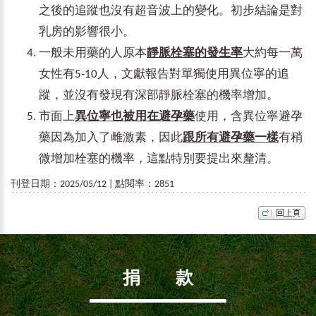
之後的追蹤也沒有超音波上的變化。初步結論是對
乳房的影響很小。
一般未用藥的人原本
靜脈栓塞的發生率
大約每一萬
女性有5-10人，文獻報告對單獨使用異位寧的追
蹤，並沒有發現有深部靜脈栓塞的機率增加。
市面上
異位寧也被用在避孕藥
使用，含異位寧避孕
藥因為加入了雌激素，因此
跟所有避孕藥一樣
有稍
微增加栓塞的機率，這點特別要提出來釐清。
刊登日期：2025/05/12 | 點閱率：2851
捐 款