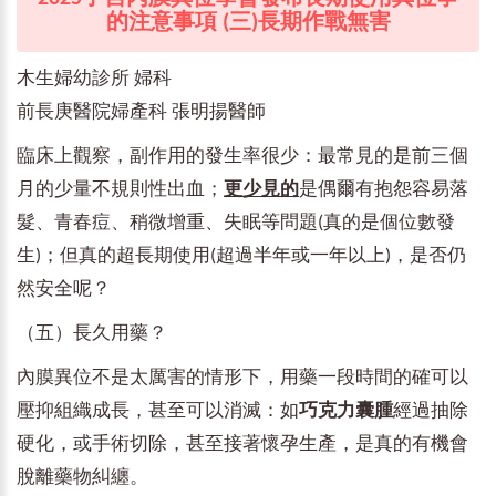
的注意事項 (三)長期作戰無害
木生婦幼診所 婦科
前長庚醫院婦產科 張明揚醫師
臨床上觀察，副作用的發生率很少：最常見的是前三個
月的少量不規則性出血；
更少見的
是偶爾有抱怨容易落
髮、青春痘、稍微增重、失眠等問題(真的是個位數發
生)；但真的超長期使用(超過半年或一年以上)，是否仍
然安全呢？
（五）長久用藥？
內膜異位不是太厲害的情形下，用藥一段時間的確可以
壓抑組織成長，甚至可以消滅：如
巧克力囊腫
經過抽除
硬化，或手術切除，甚至接著懷孕生產，是真的有機會
脫離藥物糾纏。