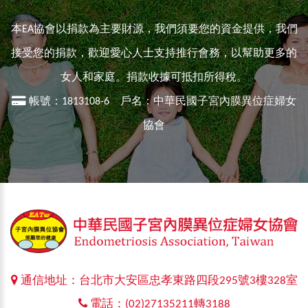
本EA協會以捐款為主要財源，我們須要您的資金提供，我們
接受您的捐款，歡迎愛心人士支持推行會務，以幫助更多的
女人和家庭。捐款收據可抵扣所得稅。
帳號：1813108-6 戶名：中華民國子宮內膜異位症婦女
協會
通信地址：台北市大安區忠孝東路四段295號3樓328室
電話：(02)27135211轉3188