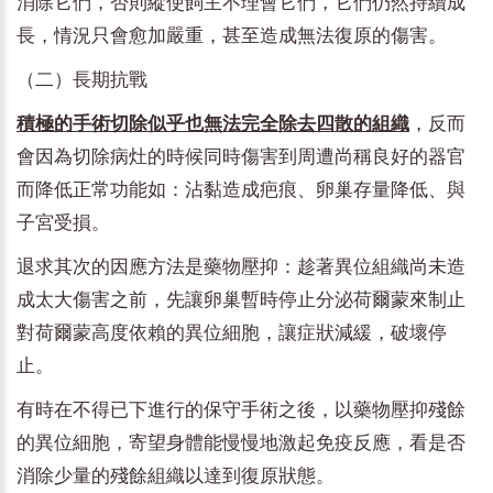
消除它們，否則縱使飼主不理會它們，它們仍然持續成
長，情況只會愈加嚴重，甚至造成無法復原的傷害。
（二）長期抗戰
積極的手術切除似乎也無法完全除去四散的組織
，反而
會因為切除病灶的時候同時傷害到周遭尚稱良好的器官
而降低正常功能如：沾黏造成疤痕、卵巢存量降低、與
子宮受損。
退求其次的因應方法是藥物壓抑：趁著異位組織尚未造
成太大傷害之前，先讓卵巢暫時停止分泌荷爾蒙來制止
對荷爾蒙高度依賴的異位細胞，讓症狀減緩，破壞停
止。
有時在不得已下進行的保守手術之後，以藥物壓抑殘餘
的異位細胞，寄望身體能慢慢地激起免疫反應，看是否
消除少量的殘餘組織以達到復原狀態。