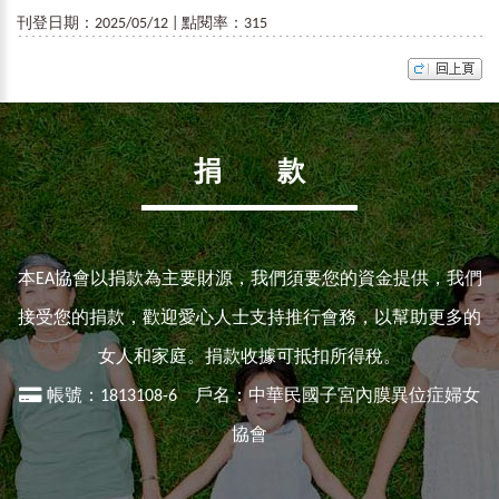
刊登日期：2025/05/12 | 點閱率：315
捐 款
本EA協會以捐款為主要財源，我們須要您的資金提供，我們
接受您的捐款，歡迎愛心人士支持推行會務，以幫助更多的
女人和家庭。捐款收據可抵扣所得稅。
帳號：1813108-6 戶名：中華民國子宮內膜異位症婦女
協會