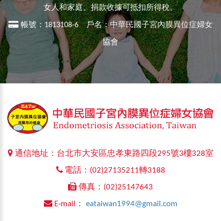
女人和家庭。捐款收據可抵扣所得稅。
帳號：1813108-6 戶名：中華民國子宮內膜異位症婦女
協會
通信地址：台北市大安區忠孝東路四段295號3樓328室
電話：(02)27135211轉3188
傳真：(02)25147643
E-mail：
eataiwan1994@gmail.com