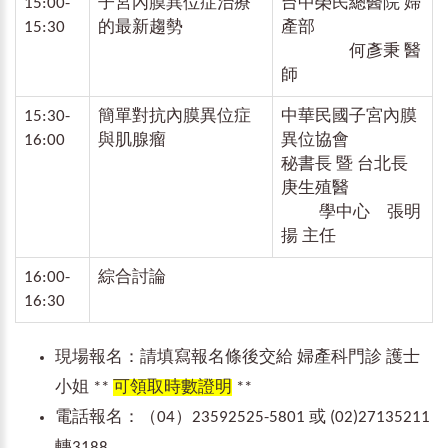
15:00-
子宮內膜異位症治療
台中榮民總醫院 婦
15:30
的最新趨勢
產部
何彥秉 醫
師
15:30-
簡單對抗內膜異位症
中華民國子宮內膜
16:00
與肌腺瘤
異位協會
秘書長 暨 台北長
庚生殖醫
學中心 張明
揚 主任
16:00-
綜合討論
16:30
現場報名：請填寫報名條後交給 婦產科門診 護士
小姐 **
可領取時數證明
**
電話報名：（04）23592525-5801 或 (02)27135211
轉3188