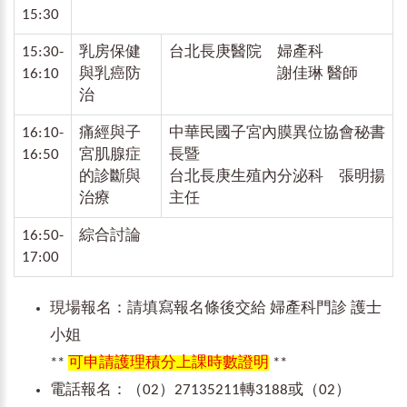
15:30
15:30-
乳房保健
台北長庚醫院 婦產科
16:10
與乳癌防
謝佳琳 醫師
治
16:10-
痛經與子
中華民國子宮內膜異位協會秘書
16:50
宮肌腺症
長暨
的診斷與
台北長庚生殖內分泌科 張明揚
治療
主任
16:50-
綜合討論
17:00
現場報名：請填寫報名條後交給 婦產科門診 護士
小姐
**
可申請護理積分上課時數證明
**
電話報名：（02）27135211轉3188或（02）