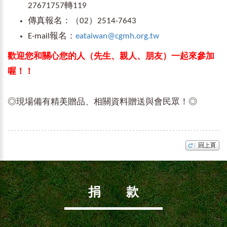
27671757轉119
傳真報名：（02）2514-7643
E-mail報名：
eataiwan@cgmh.org.tw
歡迎您和關心您的人（先生、親人、朋友）一起來參加
喔！！
◎現場備有精美贈品、相關資料贈送與會民眾！◎
捐 款