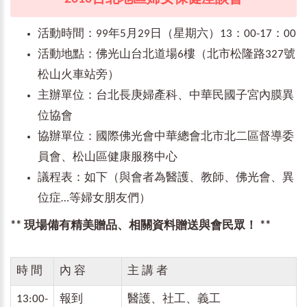
活動時間：99年5月29日（星期六）13：00-17：00
活動地點：佛光山台北道場6樓（北市松隆路327號
松山火車站旁）
主辦單位：台北長庚婦產科、中華民國子宮內膜異
位協會
協辦單位：國際佛光會中華總會北市北二區督導委
員會、松山區健康服務中心
議程表：如下（與會者為醫護、教師、佛光會、異
位症…等婦女朋友們）
** 現場備有精美贈品、相關資料贈送與會民眾！ **
時 間
內 容
主 講 者
13:00-
報到
醫護、社工、義工