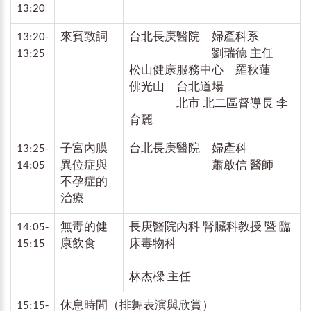
13:20
13:20-
來賓致詞
台北長庚醫院 婦產科系
13:25
劉瑞德 主任
松山健康服務中心 羅秋蓮
佛光山 台北道場
北市 北二區督導長 李
育麗
13:25-
子宮內膜
台北長庚醫院 婦產科
14:05
異位症與
蕭啟信 醫師
不孕症的
治療
14:05-
無毒的健
長庚醫院內科 腎臟科教授 暨 臨
15:15
康飲食
床毒物科
林杰樑 主任
15:15-
休息時間（排舞表演與欣賞）