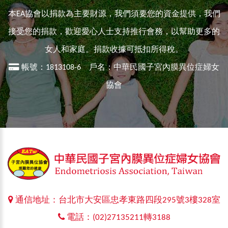
本EA協會以捐款為主要財源，我們須要您的資金提供，我們
接受您的捐款，歡迎愛心人士支持推行會務，以幫助更多的
女人和家庭。捐款收據可抵扣所得稅。
帳號：1813108-6 戶名：中華民國子宮內膜異位症婦女
協會
通信地址：台北市大安區忠孝東路四段295號3樓328室
電話：(02)27135211轉3188